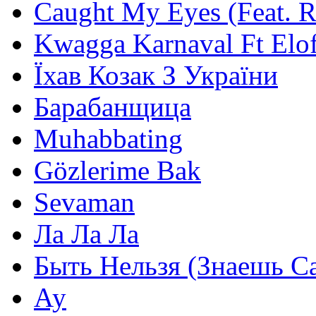
Caught My Eyes (Feat. 
Kwagga Karnaval Ft Elof
Їхав Козак З України
Барабанщица
Muhabbating
Gözlerime Bak
Sevaman
Ла Ла Ла
Быть Нельзя (Знаешь С
Ау